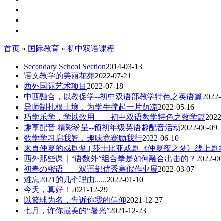
首页
»
国际教育
»
初中双语课程
Secondary School Section
2014-03-13
语文教学的美丽花苑
2022-07-21
西外国际艺术项目
2022-07-18
中西融合，以教促学--初中双语部教学特色之英语篇
2022-
导师制扎根土壤，为学生撑起一片荫凉
2022-05-16
巧学乐学，学以致用——初中双语教学特色之数学篇
2022
趣享配音 精彩纷呈--预初年级英语趣配音活动
2022-06-09
数学学习启我智，趣味竞赛励我行
2022-06-10
来自仲夏的戏剧梦 | 莎士比亚戏剧《仲夏夜之梦》线上剧
西外那些课｜“语数外”组合拳是如何融合出击的？
2022-0
初春の密语——双语部优秀寒假作业展
2022-03-07
难忘2021的几个理由......
2022-01-10
今天，真好！
2021-12-29
以篮球为名，告诉你我的信仰
2021-12-27
七月，许你最美的“暑光”
2021-12-23