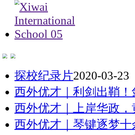
探校纪录片
2020-03-23
西外优才｜利剑出鞘！剑
西外优才｜上岸华政，黄诗
西外优才｜琴键逐梦十余