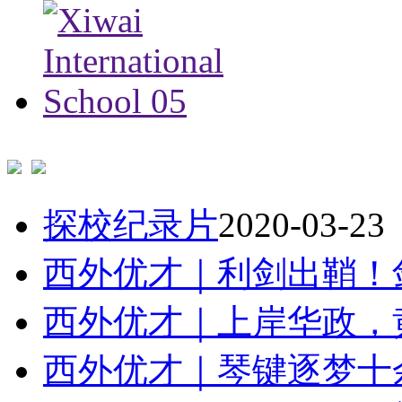
探校纪录片
2020-03-23
西外优才｜利剑出鞘！剑
西外优才｜上岸华政，黄诗
西外优才｜琴键逐梦十余